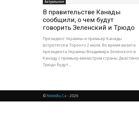
Актуальное
В правительстве Канады
сообщили, о чем будут
говорить Зеленский и Трюдо
Президент Украины и премьер Канады
встретятся в Торонто 2 июля. Во время визита
президента Украины Владимира Зеленского в
Канаду с премьер-министром страны Джастино
Трюдо будут...
©
NewsRu.Ca
- 2026