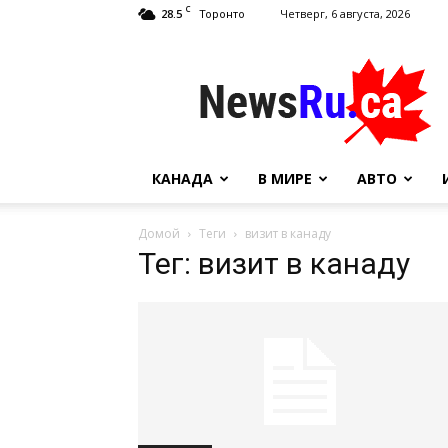
C
28.5
Четверг, 6 августа, 2026
Торонто
NewsRu.Ca
КАНАДА
В МИРЕ
АВТО
Домой
Теги
визит в канаду
Тег: визит в канаду