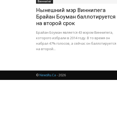
Виннипег
Нынешний мэр Виннипега
Брайан Боуман баллотируется
на второй срок
Брайан Боуман является 43 мэром Виннипега,
которого избрали в 2014 году. В то время он
набрал 47% голосов, а сейчас он баллотируется
на второй...
©
NewsRu.Ca
- 2026