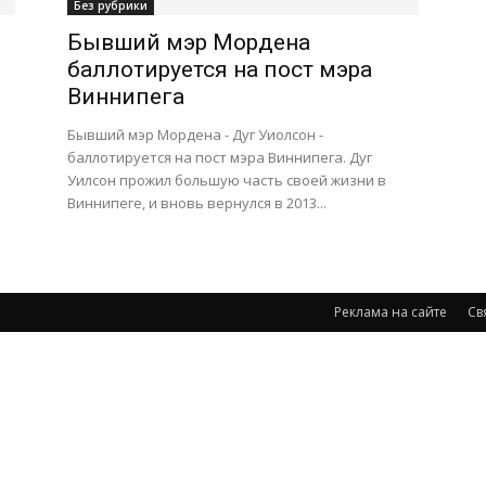
Без рубрики
Бывший мэр Мордена
баллотируется на пост мэра
Виннипега
Бывший мэр Мордена - Дуг Уиолсон -
баллотируется на пост мэра Виннипега. Дуг
Уилсон прожил большую часть своей жизни в
Виннипеге, и вновь вернулся в 2013...
Реклама на сайте
Св