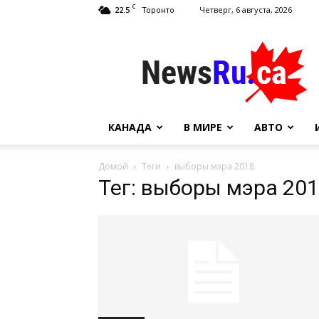
C
22.5
Четверг, 6 августа, 2026
Торонто
NewsRu.Ca
КАНАДА
В МИРЕ
АВТО
Домой
Теги
выборы мэра 2018
Тег: выборы мэра 20