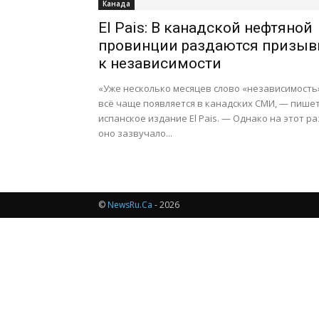
Канада
El Pais: В канадской нефтяной
провинции раздаются призы
к независимости
«Уже несколько месяцев слово «независимость
всё чаще появляется в канадских СМИ, — пише
испанское издание El Pais. — Однако на этот ра
оно зазвучало...
©
NewsRu.Ca
- 2026