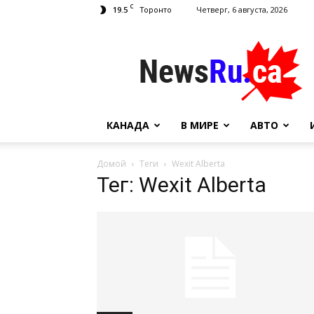
C
19.5
Четверг, 6 августа, 2026
Торонто
NewsRu.Ca
КАНАДА
В МИРЕ
АВТО
Домой
Теги
Wexit Alberta
Тег: Wexit Alberta