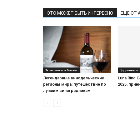
ЭТО МОЖЕТ БЫТЬ ИНТЕРЕСНО
ЕЩЕ ОТ 
Экономика и бизнес
Здоровье и 
Легендарные винодельческие
Luna Ring 
регионы мира: путешествие по
2025, при
лучшим виноградникам
©
NewsRu.Ca
- 2026