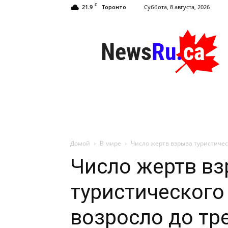
C
21.9
Суббота, 8 августа, 2026
Торонто
NewsRu.Ca
Домой
В мире
Число жертв взрыва туристическ
Число жертв в
туристического
возросло до тр