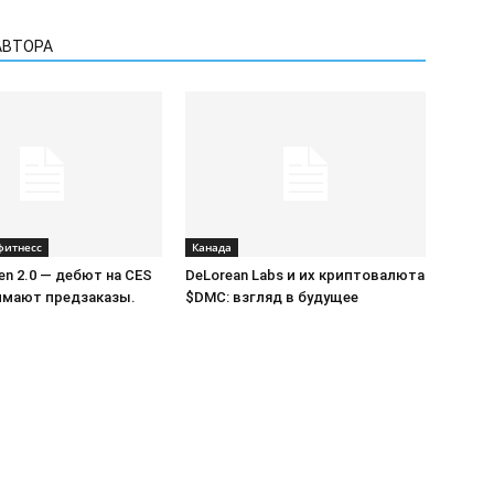
АВТОРА
фитнесс
Канада
Gen 2.0 — дебют на CES
DeLorean Labs и их криптовалюта
нимают предзаказы.
$DMC: взгляд в будущее
Реклама на сайте
Св