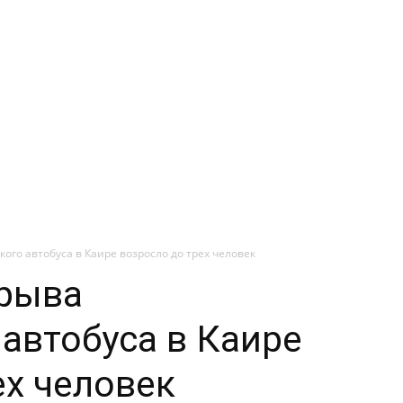
ого автобуса в Каире возросло до трех человек
зрыва
 автобуса в Каире
ех человек