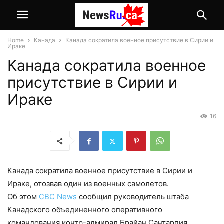
Home
Канада
Канада сократила военное присутствие в Сирии и
Ираке
Канада сократила военное
присутствие в Сирии и
Ираке
16
Канада сократила военное присутствие в Сирии и
Ираке, отозвав один из военных самолетов.
Об этом
CBC News
сообщил руководитель штаба
Канадского объединенного оперативного
командования контр-адмирал Брайан Сантарпия.