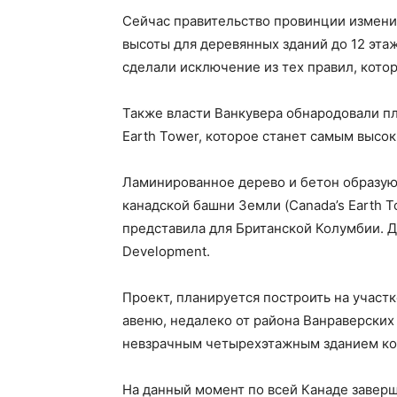
Сейчас правительство провинции измени
высоты для деревянных зданий до 12 эта
сделали исключение из тех правил, кото
Также власти Ванкувера обнародовали п
Earth Tower, которое станет самым высо
Ламинированное дерево и бетон образую
канадской башни Земли (Canada’s Earth To
представила для Британской Колумбии. Д
Development.
Проект, планируется построить на участк
авеню, недалеко от района Ванраверских
невзрачным четырехэтажным зданием кон
На данный момент по всей Канаде завер