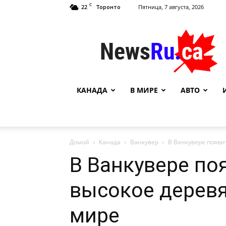
C
22
Пятница, 7 августа, 2026
Торонто
NewsRu.Ca
КАНАДА
В МИРЕ
АВТО
Домой
Канада
Ванкувер
В Ванкувере появи
В Ванкувере по
высокое деревя
мире