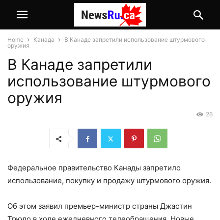
Home
Канада
В Канаде запретили использование штурмового
оружия
В Канаде запретили
использование штурмового
оружия
26
Федеральное правительство Канады запретило
использование, покупку и продажу штурмового оружия.
Об этом заявил премьер-министр страны Джастин
Трюдо в ходе ежедневного телеобращения. Новые