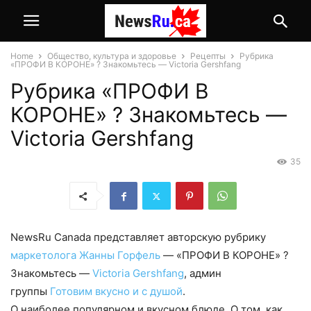
Home
Общество, культура и здоровье
Рецепты
Рубрика
«ПРОФИ В КОРОНЕ» ? Знакомьтесь — Victoria Gershfang
Рубрика «ПРОФИ В
КОРОНЕ» ? Знакомьтесь —
Victoria Gershfang
35
NewsRu Canada представляет авторскую рубрику
маркетолога Жанны Горфель
— «ПРОФИ В КОРОНЕ» ?
Знакомьтесь —
Victoria Gershfang
, админ
группы
Готовим вкусно и с душой
.
О наиболее популярном и вкусном блюде. О том, как