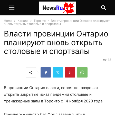
Home
Канада
Торонто
Власти провинции Онтарио планируют
вновь открыть столовые и спортзалы
Власти провинции Онтарио
планируют вновь открыть
столовые и спортзалы
18
В провинции Онтарио власти, вероятно, разрешат
открыть закрытые из-за пандемии столовые и
тренажерные залы в Торонто с 14 ноября 2020 года.
Премьер-министр Даг Форд заверил, что в