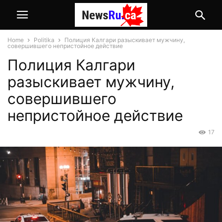
Home
Politika
Полиция Калгари разыскивает мужчину,
совершившего непристойное действие
Полиция Калгари
разыскивает мужчину,
совершившего
непристойное действие
17