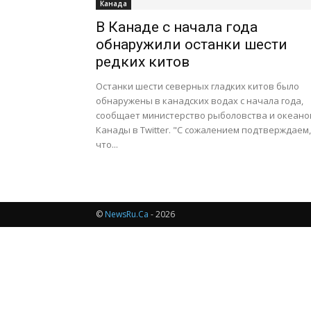
Канада
В Канаде с начала года
обнаружили останки шести
редких китов
Останки шести северных гладких китов было
обнаружены в канадских водах с начала года,
сообщает министерство рыболовства и океано
Канады в Twitter. "С сожалением подтверждаем,
что...
©
NewsRu.Ca
- 2026