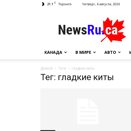
C
21.1
Четверг, 6 августа, 2026
Торонто
NewsRu.Ca
КАНАДА
В МИРЕ
АВТО
Домой
Теги
гладкие киты
Тег: гладкие киты