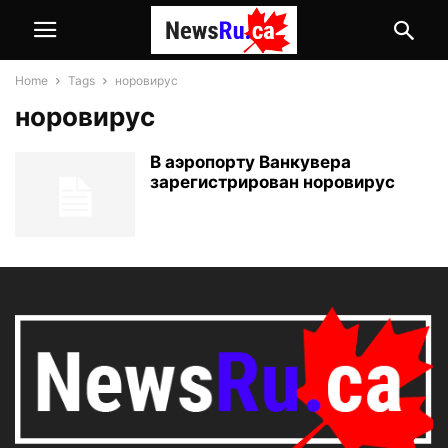
Home
Tags
норовирус
норовирус
В аэропорту Ванкувера
зарегистрирован норовирус