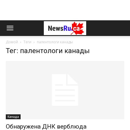
Домой
Теги
палентологи канады
Тег: палентологи канады
Канада
Обнаружена ДНК верблюда