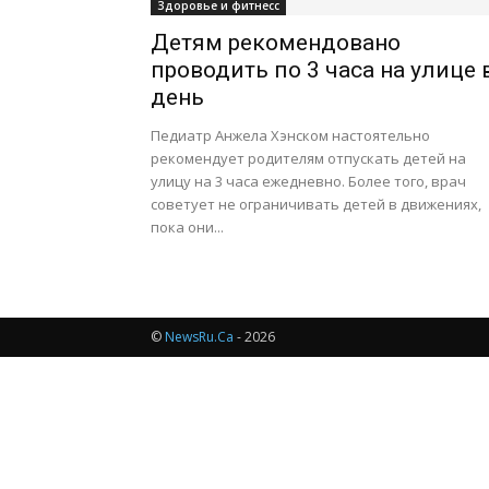
Здоровье и фитнесс
Детям рекомендовано
проводить по 3 часа на улице 
день
Педиатр Анжела Хэнском настоятельно
рекомендует родителям отпускать детей на
улицу на 3 часа ежедневно. Более того, врач
советует не ограничивать детей в движениях,
пока они...
©
NewsRu.Ca
- 2026