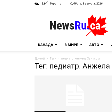
C
19.9
Суббота, 8 августа, 2026
Торонто
NewsRu.Ca
КАНАДА
В МИРЕ
АВТО
Домой
Теги
педиатр. Анжела Хэнксом
Тег: педиатр. Анжела