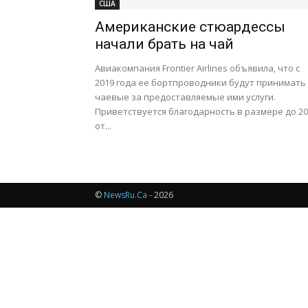
США
Американские стюардессы
начали брать на чай
Авиакомпания Frontier Airlines объявила, что с
2019 года ее бортпроводники будут принимать
чаевые за предоставляемые ими услуги.
Приветствуется благодарность в размере до 2
от...
©
NewsRu.Ca
- 2026