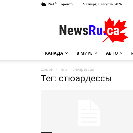
C
24.4
Четверг, 6 августа, 2026
Торонто
NewsRu.Ca
КАНАДА
В МИРЕ
АВТО
Домой
Теги
стюардессы
Тег: стюардессы