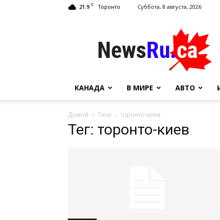
C
21.9
Суббота, 8 августа, 2026
Торонто
NewsRu.Ca
КАНАДА
В МИРЕ
АВТО
Домой
Теги
торонто-киев
Тег: торонто-киев