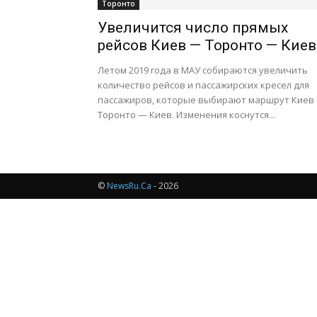
Торонто
Увеличится число прямых
рейсов Киев — Торонто — Киев
Летом 2019 года в МАУ собираются увеличить
количество рейсов и пассажирских кресел для
пассажиров, которые выбирают маршрут Киев
Торонто — Киев. Изменения коснутся...
©
NewsRu.Ca
- 2026