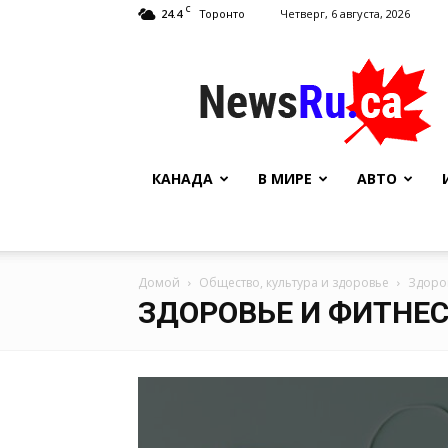
C
24.4
Четверг, 6 августа, 2026
Торонто
NewsRu.Ca
КАНАДА
В МИРЕ
АВТО
Домой
Общество, культура и здоровье
Здоро
ЗДОРОВЬЕ И ФИТНЕ