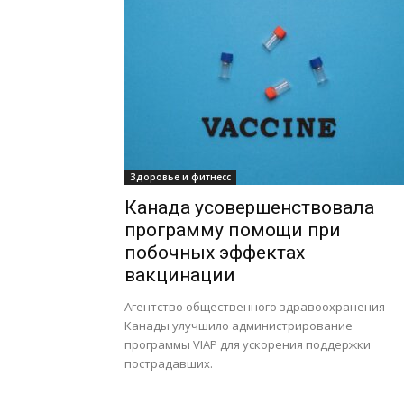
Здоровье и фитнесс
Канада усовершенствовала
программу помощи при
побочных эффектах
вакцинации
Агентство общественного здравоохранения
Канады улучшило администрирование
программы VIAP для ускорения поддержки
пострадавших.