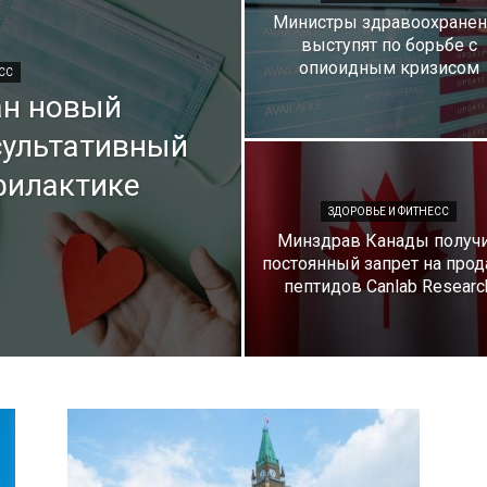
Министры здравоохранен
выступят по борьбе с
опиоидным кризисом
СС
ан новый
сультативный
филактике
ЗДОРОВЬЕ И ФИТНЕСС
Минздрав Канады получ
постоянный запрет на про
пептидов Canlab Researc