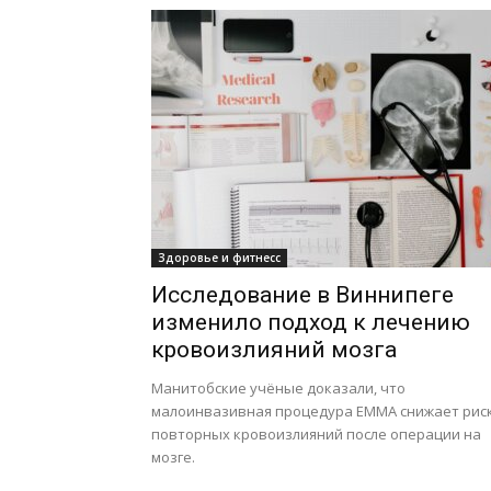
Здоровье и фитнесс
Исследование в Виннипеге
изменило подход к лечению
кровоизлияний мозга
Манитобские учёные доказали, что
малоинвазивная процедура EMMA снижает рис
повторных кровоизлияний после операции на
мозге.