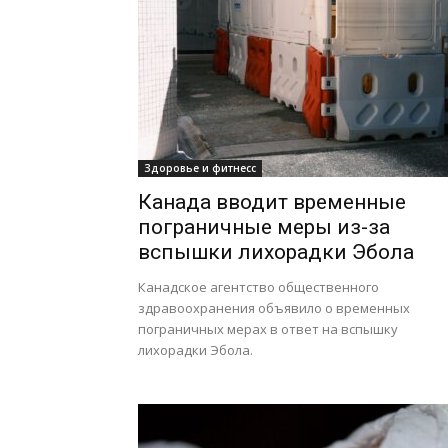
Здоровье и фитнесс
Канада вводит временные
пограничные меры из-за
вспышки лихорадки Эбола
Канадское агентство общественного
здравоохранения объявило о временных
пограничных мерах в ответ на вспышку
лихорадки Эбола.