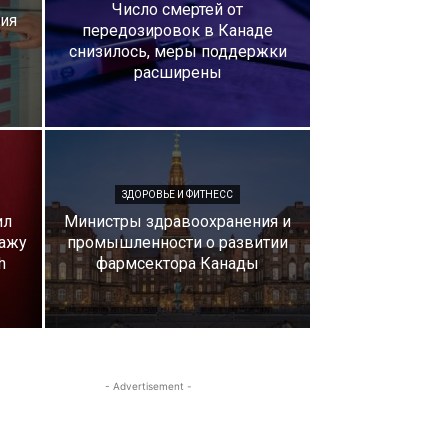
Число смертей от
ия
передозировок в Канаде
снизилось, меры поддержки
расширены
ЗДОРОВЬЕ И ФИТНЕСС
ил
Министры здравоохранения и
дажу
промышленности о развитии
h
фармсектора Канады
- Advertisement -