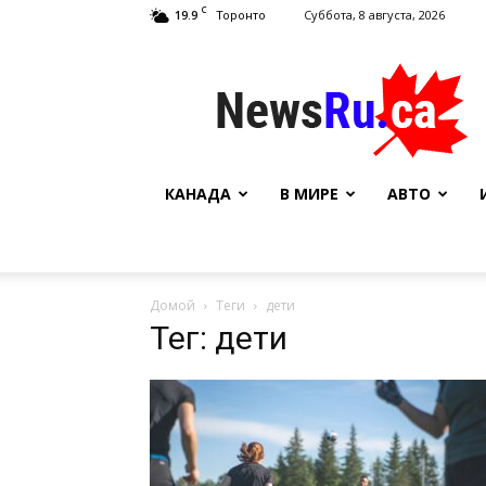
C
19.9
Суббота, 8 августа, 2026
Торонто
NewsRu.Ca
КАНАДА
В МИРЕ
АВТО
Домой
Теги
дети
Тег: дети