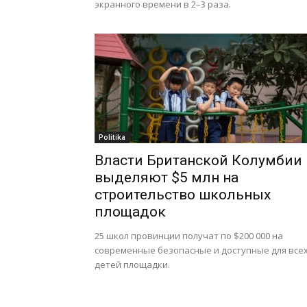
экранного времени в 2–3 раза.
Politika
Власти Британской Колумбии
выделяют $5 млн на
строительство школьных
площадок
25 школ провинции получат по $200 000 на
современные безопасные и доступные для все
детей площадки.