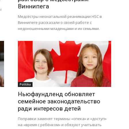
Виннипега
ы
Медсёстры неонатальной реанимации HSC в
Виннипеге рассказали о своей работе с
недоношенными младенцами и их семьями.
Politika
Ньюфаундленд обновляет
семейное законодательство
ради интересов детей
Поправки заменят термины «опека» и «доступ»
на «время с ребёнком» и обязуют учитывать