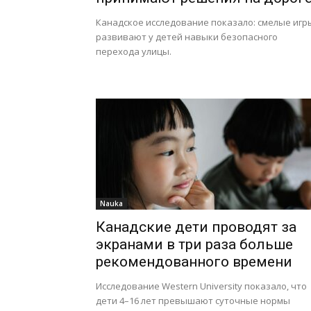
Канадское исследование показало: смелые игр
развивают у детей навыки безопасного
перехода улицы.
Nauka
Канадские дети проводят за
экранами в три раза больше
рекомендованного времени
Исследование Western University показало, что
дети 4–16 лет превышают суточные нормы