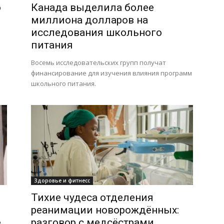
о
Канада выделила более
миллиона долларов на
исследования школьного
питания
Восемь исследовательских групп получат
финансирование для изучения влияния программ
школьного питания.
Здоровье и фитнесс
Тихие чудеса отделения
реанимации новорождённых:
е
разговор с медсёстрами