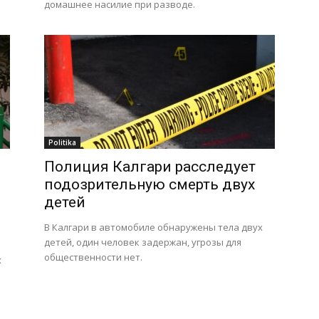
домашнее насилие при разводе.
Politika
Полиция Калгари расследует
подозрительную смерть двух
детей
В Калгари в автомобиле обнаружены тела двух
детей, один человек задержан, угрозы для
общественности нет.
х